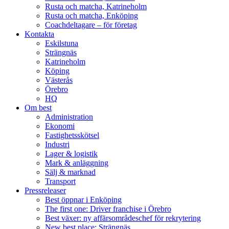
Rusta och matcha, Katrineholm
Rusta och matcha, Enköping
Coachdeltagare – för företag
Kontakta
Eskilstuna
Strängnäs
Katrineholm
Köping
Västerås
Örebro
HQ
Om best
Administration
Ekonomi
Fastighetsskötsel
Industri
Lager & logistik
Mark & anläggning
Sälj & marknad
Transport
Pressreleaser
Best öppnar i Enköping
The first one: Driver franchise i Örebro
Best växer: ny affärsområdeschef för rekrytering
New best place: Strängnäs