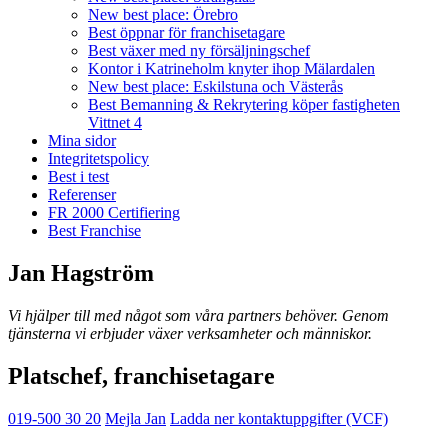
New best place: Örebro
Best öppnar för franchisetagare
Best växer med ny försäljningschef
Kontor i Katrineholm knyter ihop Mälardalen
New best place: Eskilstuna och Västerås
Best Bemanning & Rekrytering köper fastigheten
Vittnet 4
Mina sidor
Integritetspolicy
Best i test
Referenser
FR 2000 Certifiering
Best Franchise
Jan Hagström
Vi hjälper till med något som våra partners behöver. Genom
tjänsterna vi erbjuder växer verksamheter och människor.
Platschef, franchisetagare
019-500 30 20
Mejla Jan
Ladda ner kontaktuppgifter (VCF)