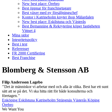
New best place: Örebro
Best öppnar för franchisetagare
Best växer med ny försäljningschef
Kontor i Katrineholm knyter ihop Mälardalen
New best place: Eskilstuna och Västerås
Best Bemanning & Rekrytering köper fastigheten
Vittnet 4
Mina sidor
Integritetspolicy
Best i test
Referenser
FR 2000 Certifiering
Best Franchise
Blomberg & Stensson AB
Filip Andersson Lagebo
’’Det är människor vi arbetar med och alla är olika. Best har ett sunt
sätt att se på det. Vi ska hitta rätt för både konsulterna och
företagen.’’
Enköping
Eskilstuna
Katrineholm
Strängnäs
Västerås
Köping
Örebro
We Want You