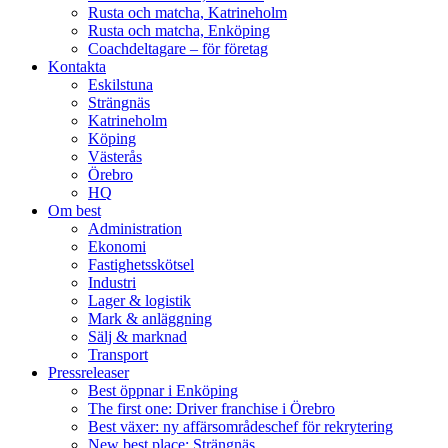
Rusta och matcha, Katrineholm
Rusta och matcha, Enköping
Coachdeltagare – för företag
Kontakta
Eskilstuna
Strängnäs
Katrineholm
Köping
Västerås
Örebro
HQ
Om best
Administration
Ekonomi
Fastighetsskötsel
Industri
Lager & logistik
Mark & anläggning
Sälj & marknad
Transport
Pressreleaser
Best öppnar i Enköping
The first one: Driver franchise i Örebro
Best växer: ny affärsområdeschef för rekrytering
New best place: Strängnäs