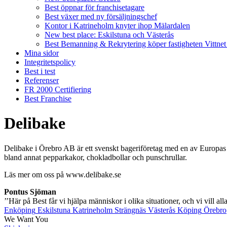
Best öppnar för franchisetagare
Best växer med ny försäljningschef
Kontor i Katrineholm knyter ihop Mälardalen
New best place: Eskilstuna och Västerås
Best Bemanning & Rekrytering köper fastigheten Vittnet
Mina sidor
Integritetspolicy
Best i test
Referenser
FR 2000 Certifiering
Best Franchise
Delibake
Delibake i Örebro AB är ett svenskt bageriföretag med en av Europas 
bland annat pepparkakor, chokladbollar och punschrullar.
Läs mer om oss på www.delibake.se
Pontus Sjöman
’’Här på Best får vi hjälpa människor i olika situationer, och vi vill alla
Enköping
Eskilstuna
Katrineholm
Strängnäs
Västerås
Köping
Örebro
We Want You