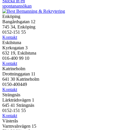
Skicka in en
spontanansökan
Enköping
Bangårdsgatan 12
745 34, Enköping
0152-151 55
Kontakt
Eskilstuna
Kyrkogatan 3
632 19, Eskilstuna
016-400 99 10
Kontakt
Katrineholm
Drottninggatan 11
641 30 Katrineholm
0150-400449
Kontakt
Strängnäs
Lärkträdsvägen 1
645 41 Strängnäs
0152-151 55
Kontakt
Västerås
Varmvalsvägen 15