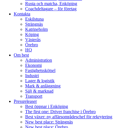
Rusta och matcha, Enköping
Coachdeltagare – för företag
Kontakta
Eskilstuna
Strängnäs
Katrineholm
Köping
Västerås
Örebro
HQ
Om best
Administration
Ekonomi
Fastighetsskötsel
Industri
Lager & logistik
Mark & anläggning
Sälj & marknad
Transport
Pressreleaser
Best öppnar i Enköping
The first one: Driver franchise i Örebro
Best växer: ny affärsområdeschef för rekrytering
New best place: Strängnäs
New best place: Örebro