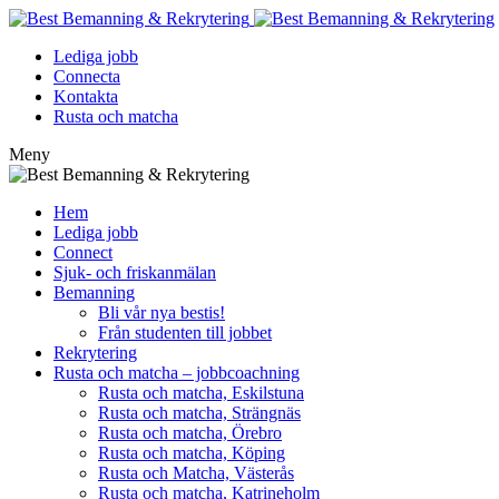
Lediga jobb
Connecta
Kontakta
Rusta och matcha
Meny
Hem
Lediga jobb
Connect
Sjuk- och friskanmälan
Bemanning
Bli vår nya bestis!
Från studenten till jobbet
Rekrytering
Rusta och matcha – jobbcoachning
Rusta och matcha, Eskilstuna
Rusta och matcha, Strängnäs
Rusta och matcha, Örebro
Rusta och matcha, Köping
Rusta och Matcha, Västerås
Rusta och matcha, Katrineholm