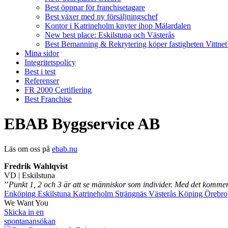
Best öppnar för franchisetagare
Best växer med ny försäljningschef
Kontor i Katrineholm knyter ihop Mälardalen
New best place: Eskilstuna och Västerås
Best Bemanning & Rekrytering köper fastigheten Vittnet
Mina sidor
Integritetspolicy
Best i test
Referenser
FR 2000 Certifiering
Best Franchise
EBAB Byggservice AB
Läs om oss på
ebab.nu
Fredrik Wahlqvist
VD | Eskilstuna
’’
Punkt 1, 2 och 3 är att se människor som individer. Med det komme
Enköping
Eskilstuna
Katrineholm
Strängnäs
Västerås
Köping
Örebro
We Want You
Skicka in en
spontanansökan