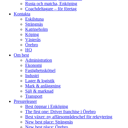
Rusta och matcha, Enköping
Coachdeltagare – för företag
Kontakta
Eskilstuna
Strängnäs
Katrineholm
Köping
Västerås
Örebro
HQ
Om best
Administration
Ekonomi
Fastighetsskötsel
Industri
Lager & logistik
Mark & anläggning
Sälj & marknad
Transport
Pressreleaser
Best öppnar i Enköping
The first one: Driver franchise i Örebro
Best växer: ny affärsområdeschef för rekrytering
New best place: Strängnäs
New best place: Örebro