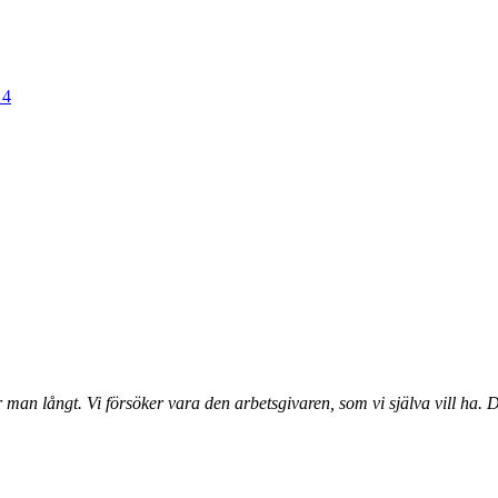
 4
r man långt.
Vi försöker vara den arbetsgivaren, som vi själva vill ha.