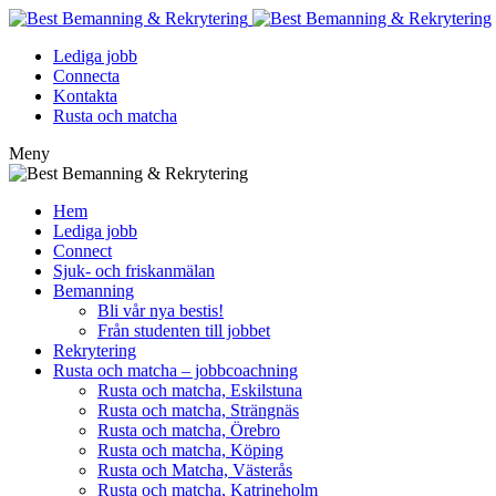
Lediga jobb
Connecta
Kontakta
Rusta och matcha
Meny
Hem
Lediga jobb
Connect
Sjuk- och friskanmälan
Bemanning
Bli vår nya bestis!
Från studenten till jobbet
Rekrytering
Rusta och matcha – jobbcoachning
Rusta och matcha, Eskilstuna
Rusta och matcha, Strängnäs
Rusta och matcha, Örebro
Rusta och matcha, Köping
Rusta och Matcha, Västerås
Rusta och matcha, Katrineholm