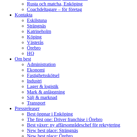
Rusta och matcha, Enköping
Coachdeltagare – för företag
Kontakta
Eskilstuna
Strängnäs
Katrineholm
Köping
Västerås
Örebro
HQ
Om best
Administration
Ekonomi
Fastighetsskötsel
Industri
Lager & logistik
Mark & anläggning
Sälj & marknad
Transport
Pressreleaser
Best öppnar i Enköping
The first one: Driver franchise i Örebro
Best växer: ny affärsområdeschef för rekrytering
New best place: Strängnäs
New best place: Örebro