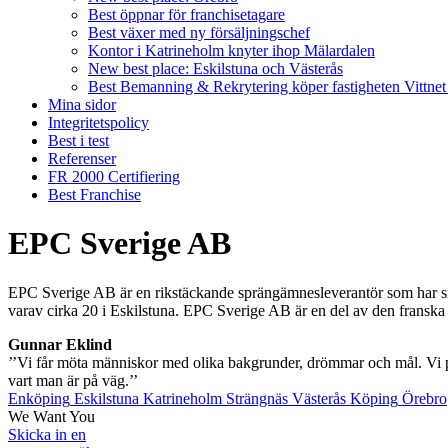
Best öppnar för franchisetagare
Best växer med ny försäljningschef
Kontor i Katrineholm knyter ihop Mälardalen
New best place: Eskilstuna och Västerås
Best Bemanning & Rekrytering köper fastigheten Vittnet
Mina sidor
Integritetspolicy
Best i test
Referenser
FR 2000 Certifiering
Best Franchise
EPC Sverige AB
EPC Sverige AB är en rikstäckande sprängämnesleverantör som har sin
varav cirka 20 i Eskilstuna. EPC Sverige AB är en del av den fransk
Gunnar Eklind
’’Vi får möta människor med olika bakgrunder, drömmar och mål. Vi pe
vart man är på väg.’’
Enköping
Eskilstuna
Katrineholm
Strängnäs
Västerås
Köping
Örebro
We Want You
Skicka in en