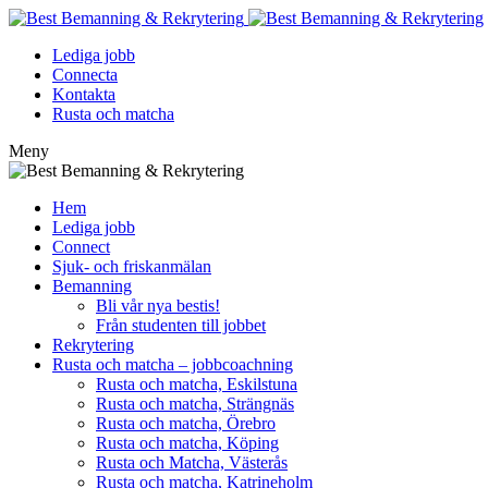
Lediga jobb
Connecta
Kontakta
Rusta och matcha
Meny
Hem
Lediga jobb
Connect
Sjuk- och friskanmälan
Bemanning
Bli vår nya bestis!
Från studenten till jobbet
Rekrytering
Rusta och matcha – jobbcoachning
Rusta och matcha, Eskilstuna
Rusta och matcha, Strängnäs
Rusta och matcha, Örebro
Rusta och matcha, Köping
Rusta och Matcha, Västerås
Rusta och matcha, Katrineholm