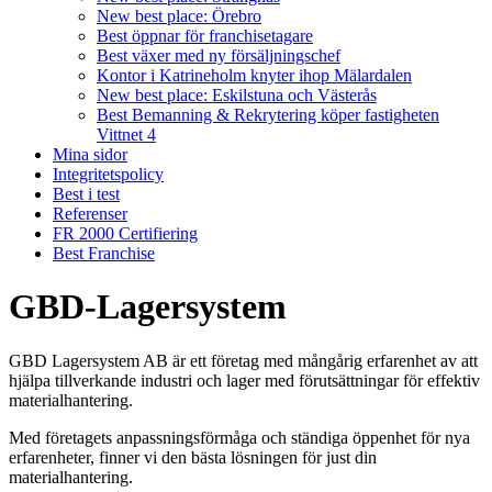
New best place: Örebro
Best öppnar för franchisetagare
Best växer med ny försäljningschef
Kontor i Katrineholm knyter ihop Mälardalen
New best place: Eskilstuna och Västerås
Best Bemanning & Rekrytering köper fastigheten
Vittnet 4
Mina sidor
Integritetspolicy
Best i test
Referenser
FR 2000 Certifiering
Best Franchise
GBD-Lagersystem
GBD Lagersystem AB är ett företag med mångårig erfarenhet av att
hjälpa tillverkande industri och lager med förutsättningar för effektiv
materialhantering.
Med företagets anpassningsförmåga och ständiga öppenhet för nya
erfarenheter, finner vi den bästa lösningen för just din
materialhantering.