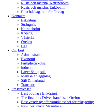
Rusta och matcha, Katrineholm
Rusta och matcha, Enköping
Coachdeltagare – för företag
Kontakta
Eskilstuna
Strängnäs
Katrineholm
Köping
Västerås
Örebro
HQ
Om best
Administration
Ekonomi
Fastighetsskötsel
Industri
Lager & logistik
Mark & anläggning
Sälj & marknad
Transport
Pressreleaser
Best öppnar i Enköping
The first one: Driver franchise i Örebro
Best växer: ny affärsområdeschef för rekrytering
New best place: Strängnäs