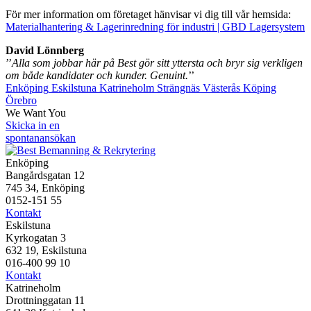
För mer information om företaget hänvisar vi dig till vår hemsida:
Materialhantering & Lagerinredning för industri | GBD Lagersystem
David Lönnberg
’’
Alla som jobbar här på Best gör sitt yttersta och bryr sig verkligen
om både kandidater och kunder. Genuint.
’’
Enköping
Eskilstuna
Katrineholm
Strängnäs
Västerås
Köping
Örebro
We Want You
Skicka in en
spontanansökan
Enköping
Bangårdsgatan 12
745 34, Enköping
0152-151 55
Kontakt
Eskilstuna
Kyrkogatan 3
632 19, Eskilstuna
016-400 99 10
Kontakt
Katrineholm
Drottninggatan 11