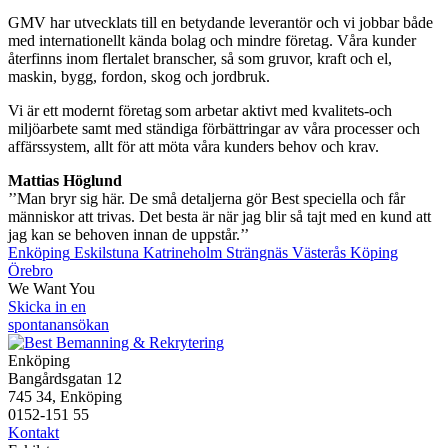
GMV har utvecklats till en betydande leverantör och vi jobbar både
med internationellt kända bolag och mindre företag. Våra kunder
återfinns inom flertalet branscher, så som gruvor, kraft och el,
maskin, bygg, fordon, skog och jordbruk.
Vi är ett modernt företag som arbetar aktivt med kvalitets-och
miljöarbete samt med ständiga förbättringar av våra processer och
affärssystem, allt för att möta våra kunders behov och krav.
Mattias Höglund
’’Man bryr sig här. De små detaljerna gör Best speciella och får
människor att trivas. Det besta är när jag blir så tajt med en kund att
jag kan se behoven innan de uppstår.’’
Enköping
Eskilstuna
Katrineholm
Strängnäs
Västerås
Köping
Örebro
We Want You
Skicka in en
spontanansökan
Enköping
Bangårdsgatan 12
745 34, Enköping
0152-151 55
Kontakt