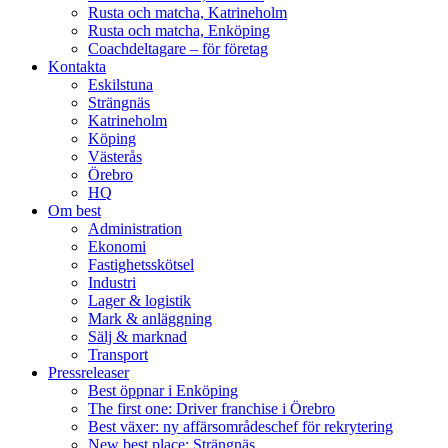
Rusta och matcha, Katrineholm
Rusta och matcha, Enköping
Coachdeltagare – för företag
Kontakta
Eskilstuna
Strängnäs
Katrineholm
Köping
Västerås
Örebro
HQ
Om best
Administration
Ekonomi
Fastighetsskötsel
Industri
Lager & logistik
Mark & anläggning
Sälj & marknad
Transport
Pressreleaser
Best öppnar i Enköping
The first one: Driver franchise i Örebro
Best växer: ny affärsområdeschef för rekrytering
New best place: Strängnäs