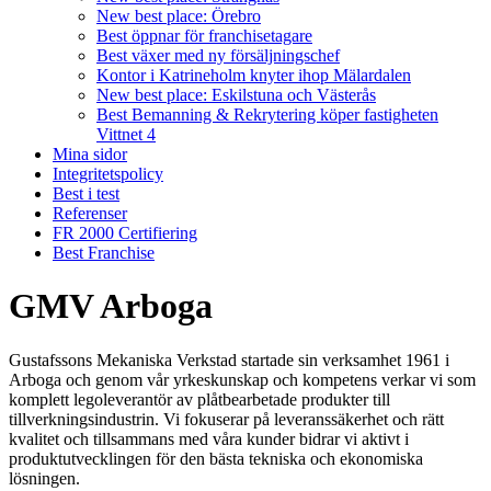
New best place: Örebro
Best öppnar för franchisetagare
Best växer med ny försäljningschef
Kontor i Katrineholm knyter ihop Mälardalen
New best place: Eskilstuna och Västerås
Best Bemanning & Rekrytering köper fastigheten
Vittnet 4
Mina sidor
Integritetspolicy
Best i test
Referenser
FR 2000 Certifiering
Best Franchise
GMV Arboga
Gustafssons Mekaniska Verkstad startade sin verksamhet 1961 i
Arboga och genom vår yrkeskunskap och kompetens verkar vi som
komplett legoleverantör av plåtbearbetade produkter till
tillverkningsindustrin. Vi fokuserar på leveranssäkerhet och rätt
kvalitet och tillsammans med våra kunder bidrar vi aktivt i
produktutvecklingen för den bästa tekniska och ekonomiska
lösningen.