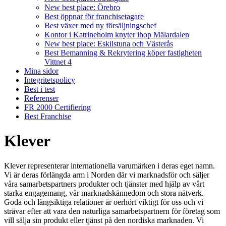
New best place: Örebro
Best öppnar för franchisetagare
Best växer med ny försäljningschef
Kontor i Katrineholm knyter ihop Mälardalen
New best place: Eskilstuna och Västerås
Best Bemanning & Rekrytering köper fastigheten
Vittnet 4
Mina sidor
Integritetspolicy
Best i test
Referenser
FR 2000 Certifiering
Best Franchise
Klever
Klever representerar internationella varumärken i deras eget namn.
Vi är deras förlängda arm i Norden där vi marknadsför och säljer
våra samarbetspartners produkter och tjänster med hjälp av vårt
starka engagemang, vår marknadskännedom och stora nätverk.
Goda och långsiktiga relationer är oerhört viktigt för oss och vi
strävar efter att vara den naturliga samarbetspartnern för företag som
vill sälja sin produkt eller tjänst på den nordiska marknaden. Vi