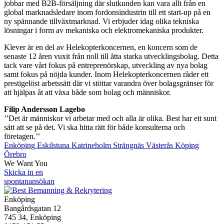
jobbar med B2B-försäljning där slutkunden kan vara allt från en
global marknadsledare inom fordonsindustrin till ett start-up på en
ny spännande tillväxtmarknad. Vi erbjuder idag olika tekniska
lösningar i form av mekaniska och elektromekaniska produkter.
Klever är en del av Helekopterkoncernen, en koncern som de
senaste 12 åren vuxit från noll till åtta starka utvecklingsbolag. Detta
tack vare vårt fokus på entreprenörskap, utveckling av nya bolag
samt fokus på nöjda kunder. Inom Helekopterkoncernen råder ett
prestigelöst arbetssätt där vi stöttar varandra över bolagsgränser för
att hjälpas åt att växa både som bolag och människor.
Filip Andersson Lagebo
’’Det är människor vi arbetar med och alla är olika. Best har ett sunt
sätt att se på det. Vi ska hitta rätt för både konsulterna och
företagen.’’
Enköping
Eskilstuna
Katrineholm
Strängnäs
Västerås
Köping
Örebro
We Want You
Skicka in en
spontanansökan
Enköping
Bangårdsgatan 12
745 34, Enköping