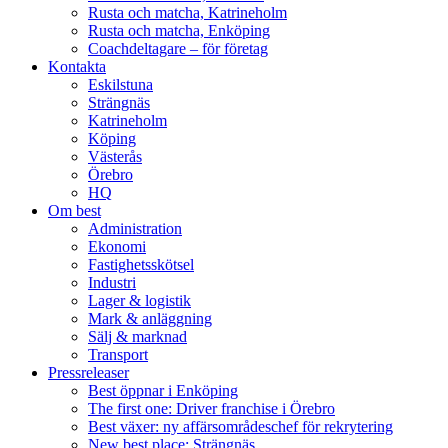
Rusta och matcha, Katrineholm
Rusta och matcha, Enköping
Coachdeltagare – för företag
Kontakta
Eskilstuna
Strängnäs
Katrineholm
Köping
Västerås
Örebro
HQ
Om best
Administration
Ekonomi
Fastighetsskötsel
Industri
Lager & logistik
Mark & anläggning
Sälj & marknad
Transport
Pressreleaser
Best öppnar i Enköping
The first one: Driver franchise i Örebro
Best växer: ny affärsområdeschef för rekrytering
New best place: Strängnäs