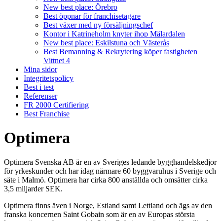
New best place: Örebro
Best öppnar för franchisetagare
Best växer med ny försäljningschef
Kontor i Katrineholm knyter ihop Mälardalen
New best place: Eskilstuna och Västerås
Best Bemanning & Rekrytering köper fastigheten
Vittnet 4
Mina sidor
Integritetspolicy
Best i test
Referenser
FR 2000 Certifiering
Best Franchise
Optimera
Optimera Svenska AB är en av Sveriges ledande bygghandelskedjor
för yrkeskunder och har idag närmare 60 byggvaruhus i Sverige och
säte i Malmö. Optimera har cirka 800 anställda och omsätter cirka
3,5 miljarder SEK.
Optimera finns även i Norge, Estland samt Lettland och ägs av den
franska koncernen Saint Gobain som är en av Europas största