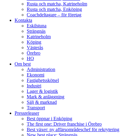
Rusta och matcha, Katrineholm
Rusta och matcha, Enköping
Coachdeltagare – för företag
Kontakta
Eskilstuna
Strängnäs
Katrineholm
Köping
Västerås
Örebro
HQ
Om best
Administration
Ekonomi
Fastighetsskötsel
Industri
Lager & logistik
Mark & anläggning
Sälj & marknad
Transport
Pressreleaser
Best öppnar i Enköping
The first one: Driver franchise i Örebro
Best växer: ny affärsområdeschef för rekrytering
New best place: Strängnäs