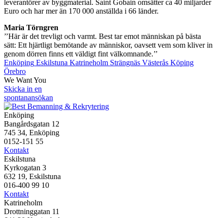
leverantörer av byggmaterial. Saint Gobain omsätter ca 40 miljarder
Euro och har mer än 170 000 anställda i 66 länder.
Maria Törngren
’’Här är det trevligt och varmt. Best tar emot människan på bästa
sätt: Ett hjärtligt bemötande av människor, oavsett vem som kliver in
genom dörren finns ett väldigt fint välkomnande.’’
Enköping
Eskilstuna
Katrineholm
Strängnäs
Västerås
Köping
Örebro
We Want You
Skicka in en
spontanansökan
Enköping
Bangårdsgatan 12
745 34, Enköping
0152-151 55
Kontakt
Eskilstuna
Kyrkogatan 3
632 19, Eskilstuna
016-400 99 10
Kontakt
Katrineholm
Drottninggatan 11