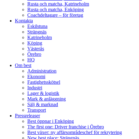
Rusta och matcha, Katrineholm
Rusta och matcha, Enköping
Coachdeltagare – för företag
Kontakta
Eskilstuna
Strängnäs
Katrineholm
Köping
Västerås
Örebro
HQ
Om best
Administration
Ekonomi
Fastighetsskötsel
Industri
Lager & logistik
Mark & anläggning
Sälj & marknad
Transport
Pressreleaser
Best öppnar i Enköping
The first one: Driver franchise i Örebro
Best växer: ny affärsområdeschef för rekrytering
New best place: Strängnäs