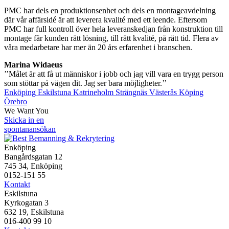
PMC har dels en produktionsenhet och dels en montageavdelning
där vår affärsidé är att leverera kvalité med ett leende. Eftersom
PMC har full kontroll över hela leveranskedjan från konstruktion till
montage får kunden rätt lösning, till rätt kvalité, på rätt tid. Flera av
våra medarbetare har mer än 20 års erfarenhet i branschen.
Marina Widaeus
’’Målet är att få ut människor i jobb och jag vill vara en trygg person
som stöttar på vägen dit. Jag ser bara möjligheter.’’
Enköping
Eskilstuna
Katrineholm
Strängnäs
Västerås
Köping
Örebro
We Want You
Skicka in en
spontanansökan
Enköping
Bangårdsgatan 12
745 34, Enköping
0152-151 55
Kontakt
Eskilstuna
Kyrkogatan 3
632 19, Eskilstuna
016-400 99 10