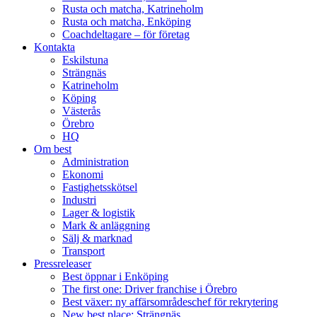
Rusta och matcha, Katrineholm
Rusta och matcha, Enköping
Coachdeltagare – för företag
Kontakta
Eskilstuna
Strängnäs
Katrineholm
Köping
Västerås
Örebro
HQ
Om best
Administration
Ekonomi
Fastighetsskötsel
Industri
Lager & logistik
Mark & anläggning
Sälj & marknad
Transport
Pressreleaser
Best öppnar i Enköping
The first one: Driver franchise i Örebro
Best växer: ny affärsområdeschef för rekrytering
New best place: Strängnäs