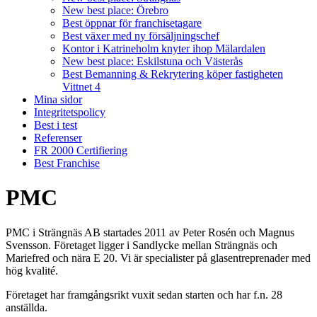
New best place: Örebro
Best öppnar för franchisetagare
Best växer med ny försäljningschef
Kontor i Katrineholm knyter ihop Mälardalen
New best place: Eskilstuna och Västerås
Best Bemanning & Rekrytering köper fastigheten
Vittnet 4
Mina sidor
Integritetspolicy
Best i test
Referenser
FR 2000 Certifiering
Best Franchise
PMC
PMC i Strängnäs AB startades 2011 av Peter Rosén och Magnus
Svensson. Företaget ligger i Sandlycke mellan Strängnäs och
Mariefred och nära E 20. Vi är specialister på glasentreprenader med
hög kvalité.
Företaget har framgångsrikt vuxit sedan starten och har f.n. 28
anställda.