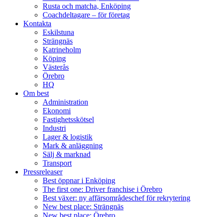
Rusta och matcha, Enköping
Coachdeltagare – för företag
Kontakta
Eskilstuna
Strängnäs
Katrineholm
Köping
Västerås
Örebro
HQ
Om best
Administration
Ekonomi
Fastighetsskötsel
Industri
Lager & logistik
Mark & anläggning
Sälj & marknad
Transport
Pressreleaser
Best öppnar i Enköping
The first one: Driver franchise i Örebro
Best växer: ny affärsområdeschef för rekrytering
New best place: Strängnäs
New best place: Örebro