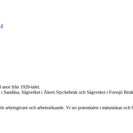
 4
 anor från 1920-talet.
en i Sandåsa, Sågverket i Åkers Styckebruk och Sågverket i Forssjö Br
en för arbetsgivare och arbetssökande. Vi ser potentialen i människan och