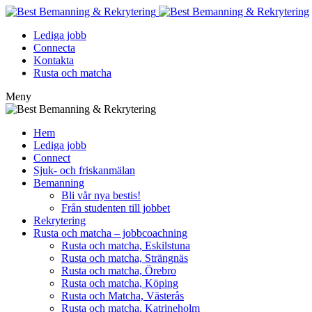
Lediga jobb
Connecta
Kontakta
Rusta och matcha
Meny
Hem
Lediga jobb
Connect
Sjuk- och friskanmälan
Bemanning
Bli vår nya bestis!
Från studenten till jobbet
Rekrytering
Rusta och matcha – jobbcoachning
Rusta och matcha, Eskilstuna
Rusta och matcha, Strängnäs
Rusta och matcha, Örebro
Rusta och matcha, Köping
Rusta och Matcha, Västerås
Rusta och matcha, Katrineholm