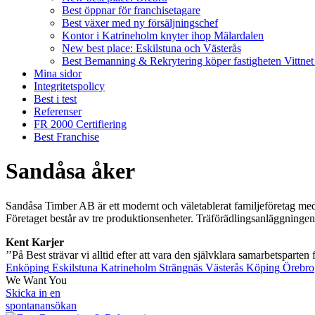
Best öppnar för franchisetagare
Best växer med ny försäljningschef
Kontor i Katrineholm knyter ihop Mälardalen
New best place: Eskilstuna och Västerås
Best Bemanning & Rekrytering köper fastigheten Vittnet
Mina sidor
Integritetspolicy
Best i test
Referenser
FR 2000 Certifiering
Best Franchise
Sandåsa åker
Sandåsa Timber AB är ett modernt och väletablerat familjeföretag med
Företaget består av tre produktionsenheter. Träförädlingsanläggning
Kent Karjer
’’På Best strävar vi alltid efter att vara den självklara samarbetspart
Enköping
Eskilstuna
Katrineholm
Strängnäs
Västerås
Köping
Örebro
We Want You
Skicka in en
spontanansökan