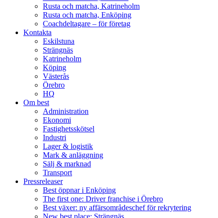
Rusta och matcha, Katrineholm
Rusta och matcha, Enköping
Coachdeltagare – för företag
Kontakta
Eskilstuna
Strängnäs
Katrineholm
Köping
Västerås
Örebro
HQ
Om best
Administration
Ekonomi
Fastighetsskötsel
Industri
Lager & logistik
Mark & anläggning
Sälj & marknad
Transport
Pressreleaser
Best öppnar i Enköping
The first one: Driver franchise i Örebro
Best växer: ny affärsområdeschef för rekrytering
New best place: Strängnäs