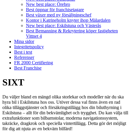
New best place: Örebro
Best öppnar för franchisetagare
Best växer med ny försäljningschef
Kontor i Katrineholm knyter ihop Mälardalen
New best place: Eskilstuna och Västerås
Best Bemanning & Rekrytering köper fastigheten
Vittnet 4
Mina sidor
Integritetspolicy
Best i test
Referenser
FR 2000 Certifiering
Best Franchise
SIXT
Du väljer bland en mängd olika storlekar och modeller när du ska
hyra bil i Eskilstuna hos oss. Utöver dessa val finns även en rad
olika tilläggstjänster och försäkringstillägg hos din biluthyrning i
Eskilstuna – allt för din bekvämlighet och trygghet. Du kan välja till
extrafunktioner som bilbarnstolar, moderna navigationssystem,
takräcke, dragkrok och speciella vintertillägg. Detta gör det möjligt
för dig att njuta av en bekväm bilfärd!