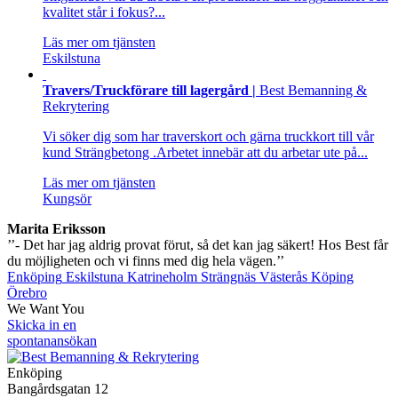
kvalitet står i fokus?...
Läs mer om tjänsten
Eskilstuna
Travers/Truckförare till lagergård |
Best Bemanning &
Rekrytering
Vi söker dig som har traverskort och gärna truckkort till vår
kund Strängbetong .Arbetet innebär att du arbetar ute på...
Läs mer om tjänsten
Kungsör
Marita Eriksson
’’- Det har jag aldrig provat förut, så det kan jag säkert! Hos Best får
du möjligheten och vi finns med dig hela vägen.’’
Enköping
Eskilstuna
Katrineholm
Strängnäs
Västerås
Köping
Örebro
We Want You
Skicka in en
spontanansökan
Enköping
Bangårdsgatan 12