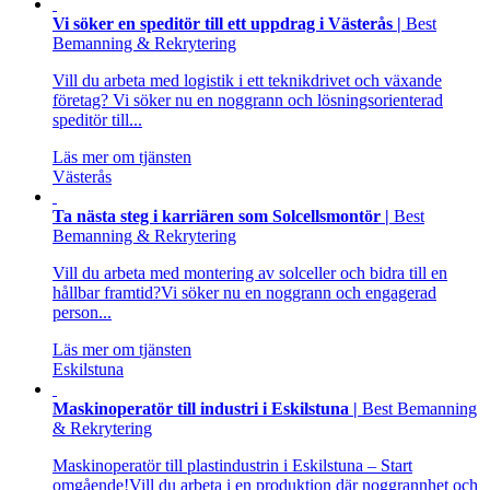
Vi söker en speditör till ett uppdrag i Västerås |
Best
Bemanning & Rekrytering
Vill du arbeta med logistik i ett teknikdrivet och växande
företag? Vi söker nu en noggrann och lösningsorienterad
speditör till...
Läs mer om tjänsten
Västerås
Ta nästa steg i karriären som Solcellsmontör |
Best
Bemanning & Rekrytering
Vill du arbeta med montering av solceller och bidra till en
hållbar framtid?Vi söker nu en noggrann och engagerad
person...
Läs mer om tjänsten
Eskilstuna
Maskinoperatör till industri i Eskilstuna |
Best Bemanning
& Rekrytering
Maskinoperatör till plastindustrin i Eskilstuna – Start
omgående!Vill du arbeta i en produktion där noggrannhet och