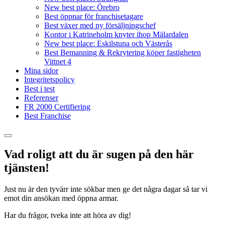
New best place: Örebro
Best öppnar för franchisetagare
Best växer med ny försäljningschef
Kontor i Katrineholm knyter ihop Mälardalen
New best place: Eskilstuna och Västerås
Best Bemanning & Rekrytering köper fastigheten
Vittnet 4
Mina sidor
Integritetspolicy
Best i test
Referenser
FR 2000 Certifiering
Best Franchise
Vad roligt att du är sugen på den här
tjänsten!
Just nu är den tyvärr inte sökbar men ge det några dagar så tar vi
emot din ansökan med öppna armar.
Har du frågor, tveka inte att höra av dig!