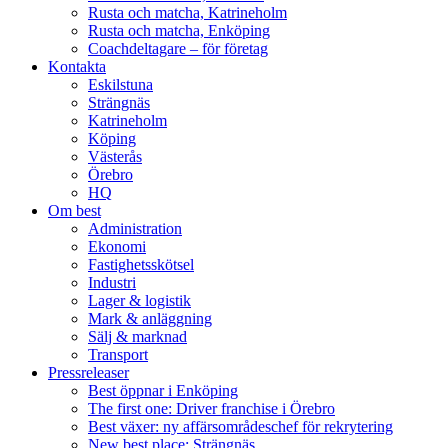
Rusta och matcha, Katrineholm
Rusta och matcha, Enköping
Coachdeltagare – för företag
Kontakta
Eskilstuna
Strängnäs
Katrineholm
Köping
Västerås
Örebro
HQ
Om best
Administration
Ekonomi
Fastighetsskötsel
Industri
Lager & logistik
Mark & anläggning
Sälj & marknad
Transport
Pressreleaser
Best öppnar i Enköping
The first one: Driver franchise i Örebro
Best växer: ny affärsområdeschef för rekrytering
New best place: Strängnäs