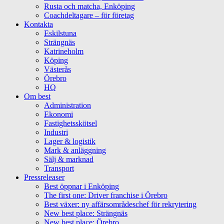
Rusta och matcha, Enköping
Coachdeltagare – för företag
Kontakta
Eskilstuna
Strängnäs
Katrineholm
Köping
Västerås
Örebro
HQ
Om best
Administration
Ekonomi
Fastighetsskötsel
Industri
Lager & logistik
Mark & anläggning
Sälj & marknad
Transport
Pressreleaser
Best öppnar i Enköping
The first one: Driver franchise i Örebro
Best växer: ny affärsområdeschef för rekrytering
New best place: Strängnäs
New best place: Örebro