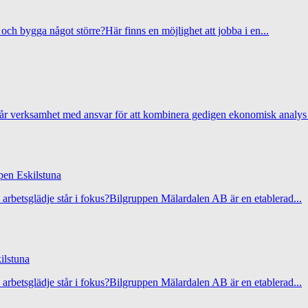
h bygga något större?Här finns en möjlighet att jobba i en...
år verksamhet med ansvar för att kombinera gedigen ekonomisk analys
en Eskilstuna
h arbetsglädje står i fokus?Bilgruppen Mälardalen AB är en etablerad...
ilstuna
h arbetsglädje står i fokus?Bilgruppen Mälardalen AB är en etablerad...