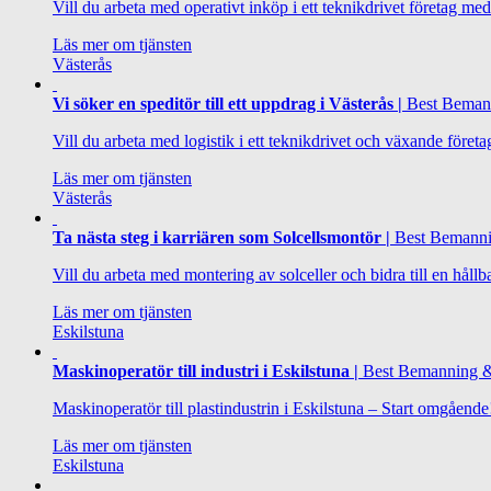
Vill du arbeta med operativt inköp i ett teknikdrivet företag me
Läs mer om tjänsten
Västerås
Vi söker en speditör till ett uppdrag i Västerås |
Best Bemann
Vill du arbeta med logistik i ett teknikdrivet och växande företa
Läs mer om tjänsten
Västerås
Ta nästa steg i karriären som Solcellsmontör |
Best Bemanni
Vill du arbeta med montering av solceller och bidra till en hål
Läs mer om tjänsten
Eskilstuna
Maskinoperatör till industri i Eskilstuna |
Best Bemanning &
Maskinoperatör till plastindustrin i Eskilstuna – Start omgående!
Läs mer om tjänsten
Eskilstuna