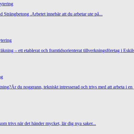
ytering
d Strängbetong .Arbetet innebär att du arbetar ute på...
tering
äkning – ett etablerat och framtidsorienterat tillverkningsföretag i Eskils
ng
ng?Är du noggrann, tekniskt intresserad och trivs med att arbeta i en 
som trivs när det händer mycket, lär dig nya saker...