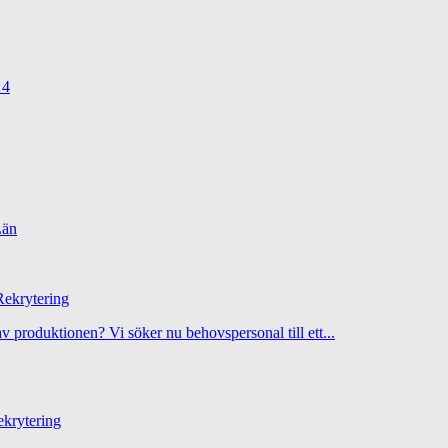
 4
Län
ekrytering
 av produktionen? Vi söker nu behovspersonal till ett...
krytering