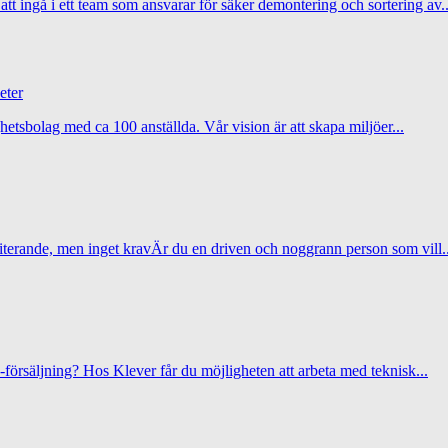
tt ingå i ett team som ansvarar för säker demontering och sortering av..
eter
etsbolag med ca 100 anställda. Vår vision är att skapa miljöer...
riterande, men inget kravÄr du en driven och noggrann person som vill..
försäljning? Hos Klever får du möjligheten att arbeta med teknisk...