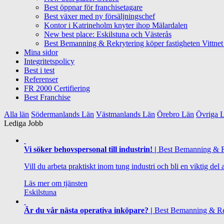
Best öppnar för franchisetagare
Best växer med ny försäljningschef
Kontor i Katrineholm knyter ihop Mälardalen
New best place: Eskilstuna och Västerås
Best Bemanning & Rekrytering köper fastigheten Vittnet
Mina sidor
Integritetspolicy
Best i test
Referenser
FR 2000 Certifiering
Best Franchise
Alla län
Södermanlands Län
Västmanlands Län
Örebro Län
Övriga 
Lediga Jobb
Vi söker behovspersonal till industrin! |
Best Bemanning & R
Vill du arbeta praktiskt inom tung industri och bli en viktig del
Läs mer om tjänsten
Eskilstuna
Är du vår nästa operativa inköpare? |
Best Bemanning & Re