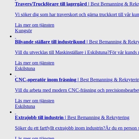
Travers/Truckförare till lagergård |
Best Bemanning & Rekr
Vi söker dig som har traverskort och gärna truckkort till vår kun
Läs mer om tjänsten
Kungsör
Blivande ställare till industrikund |
Best Bemanning & Rekry
Vill du utvecklas till Maskinställare i Eskilstuna?För vår kunds r
Läs mer om tjänsten
Eskilstuna
CNC-operatör inom fräsning |
Best Bemanning & Rekryteri
Vill du arbeta med modern CNC-fräsning och precisionsbearbetni
Läs mer om tjänsten
Eskilstuna
Extrajobb till industrin |
Best Bemanning & Rekrytering
Söker du ett fartfyllt extrajobb inom industrin?Är du en person 
Läs mer om tjänsten