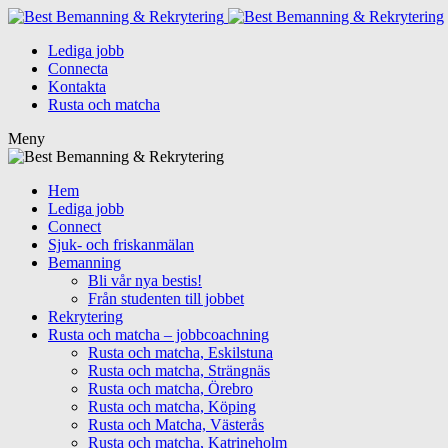
Lediga jobb
Connecta
Kontakta
Rusta och matcha
Meny
Hem
Lediga jobb
Connect
Sjuk- och friskanmälan
Bemanning
Bli vår nya bestis!
Från studenten till jobbet
Rekrytering
Rusta och matcha – jobbcoachning
Rusta och matcha, Eskilstuna
Rusta och matcha, Strängnäs
Rusta och matcha, Örebro
Rusta och matcha, Köping
Rusta och Matcha, Västerås
Rusta och matcha, Katrineholm